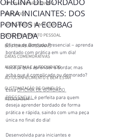
OFICINA DE BORDADO
OFICINAS DE ARTESANATO
PARA INICIANTES: DOS
BORDADOS
PONTOS A ECOBAG
ARTESANATO E BEM-ESTAR
BORDADA
DESENVOLVIMENTO PESSOAL
Oficina de Bordado Presencial – aprenda 
BIJUTERIAS ARTESANAIS
bordado com prática em um dia!
DATAS COMEMORATIVAS
AUTOESTIMA E AUTOCUIDADO
Você já quis aprender a bordar, mas 
acha que é complicado ou demorado? 
AUTOCONHECIMENTO E BEM ESTAR
CUSTOMIZAÇÃO DE CHINELOS
Essa 
OFICINA DE BORDADO 
PRESENCIAL 
é perfeita para quem 
RECICLAGEM
deseja aprender bordado de forma 
prática e rápida, saindo com uma peça 
única no final do dia! 
Desenvolvida para iniciantes e 