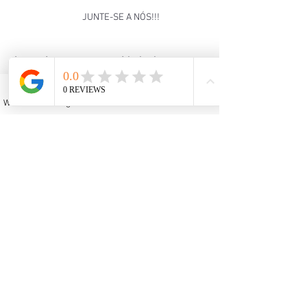
JUNTE-SE A NÓS!!!
Aproveite essa oportunidade de 
aprender bordado de forma fácil e 
divertida! 
WhatsApp
Instagram
Facebook
YouTube
Email
Inscreva-se e descubra como o bordado 
pode transformar seu tempo livre em 
uma experiência única e gratificante.
Garanta sua vaga agora: 
Clique aqui para 
se inscrever!
OFICINAS DE ARTESANATO
ARTESANATO E BEM-ESTAR