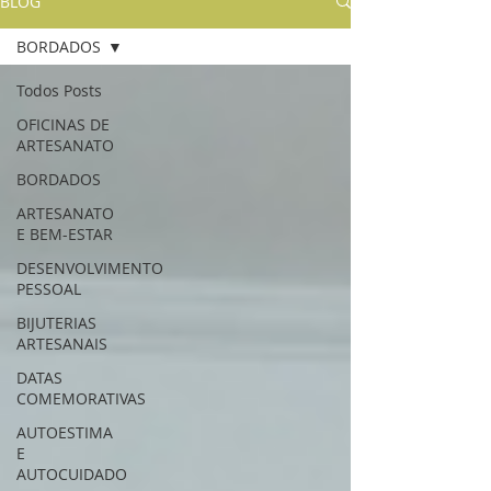
BLOG
BORDADOS
Todos Posts
OFICINAS DE
ARTESANATO
BORDADOS
ARTESANATO
E BEM-ESTAR
DESENVOLVIMENTO
PESSOAL
BIJUTERIAS
ARTESANAIS
DATAS
COMEMORATIVAS
AUTOESTIMA
E
AUTOCUIDADO