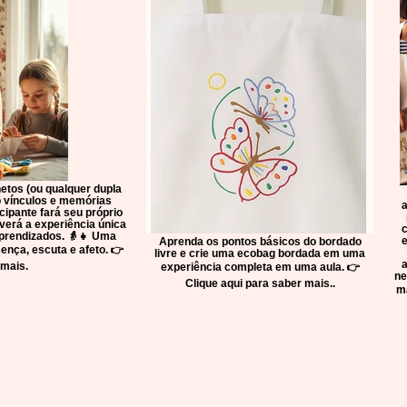
netos (ou qualquer dupla
o vínculos e memórias
a
cipante fará seu próprio
erá a experiência única
c
aprendizados. 👵👧 Uma
e
Aprenda os pontos básicos do bordado
ença, escuta e afeto. 👉
livre e crie uma ecobag bordada em uma
a
 mais.
experiência completa em uma aula. 👉
ne
Clique aqui para saber mais..
ma