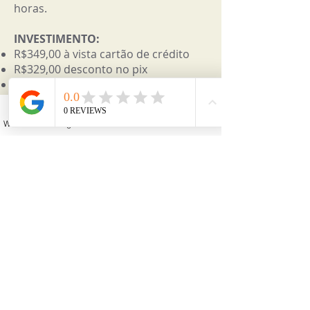
horas.
INVESTIMENTO:
R$349,00 à vista cartão de crédito
R$329,00 desconto no pix
4x 87,25 parcelado no cartão de
crédito
Inclui todos os materiais para fazer
WhatsApp
Instagram
Facebook
YouTube
Email
colar encordoado de pérolas.
INCRIÇÕES:
clique aqui
para fazer
sua inscrição e garantir sua vaga.
DÚVIDAS:
envie uma mensagem
clicando no ícone do whatsapp
abaixo: