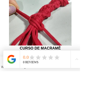
CURSO DE MACRAMÊ
Aprenda a técnica do macramê, seus
diversos pontos e como aplicar em
bijuterias, acessórios, chinelos,
customização de roupas e na decoração de
casa. Clique aqui para mais informações
WhatsApp
Instagram
Facebook
YouTube
Email
sobre os cursos de macramê. CLIQUE AQUI
PARA MAIS INFORMAÇÕES.