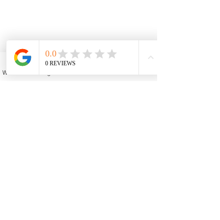
BIJUTERIAS EM MACRAMÊ
Aprenda a fazer colares, brincos e
WhatsApp
Instagram
Facebook
YouTube
Email
pulseiras com a técnica do macramê e
outras utilizando fios e cordões. CLIQUE NA
IMAGEM PARA MAIS INFORMAÇÕES.