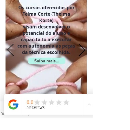
Os cursos oferecidos por
Telma Corte (Thelma
Korte)
visam desenvolver o
potencial do aluno e
capacitá-lo a executar
com autonomia as peças
da técnica escolhida.
Saiba mais...
WhatsApp
Instagram
Facebook
YouTube
Email