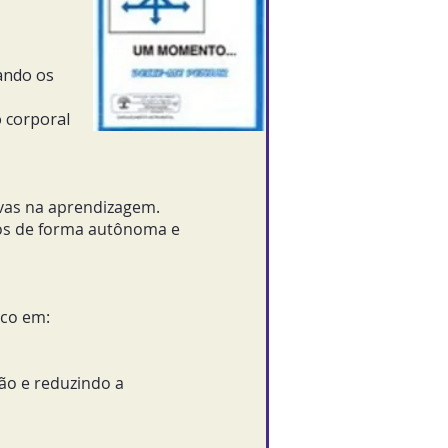
zando os
o corporal
vas na aprendizagem.
ios de forma autônoma e
oco em:
ção e reduzindo a