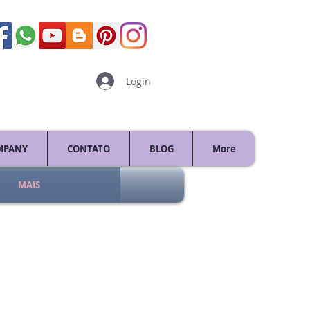
Login
MPANY
CONTATO
BLOG
More
MAIS