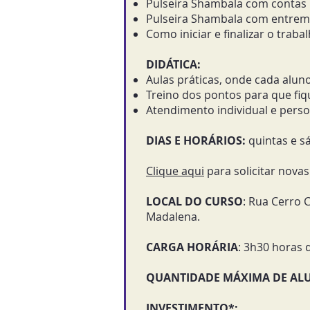
Pulseira Shambala com contas 
Pulseira Shambala com entreme
Como iniciar e finalizar o trab
​DIDÁTICA:
Aulas práticas, onde cada aluno
Treino dos pontos para que fi
Atendimento individual e perso
DIAS E HORÁRIOS:
quintas e s
Clique aqui
para solicitar novas 
LOCAL DO CURSO
: Rua Cerro C
Madalena. ​
CARGA HORÁRIA
: 3h30 horas d
QUANTIDADE MÁXIMA DE AL
INVESTIMENTO*: ​