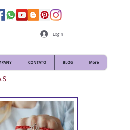
Login
MPANY
CONTATO
BLOG
More
AS