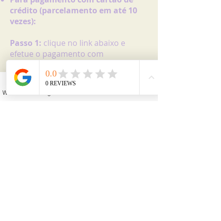
crédito (parcelamento em até 10
vezes):
Passo 1:
clique no link abaixo e
efetue o pagamento com
cartão
(parcelamento em até 10
vezes):
WhatsApp
Instagram
Facebook
YouTube
Email
​Passo 2:
após efetuar o pagamento,
envie um e-mail
para:
cursos@cursostk.com
ou ligue
para
(11) 4119-2011
e informe o dia
que deseja começar o curso.
Você receberá um e-mail
confirmando sua inscrição.
Para efetuar um depósito ou
transferência bancária: