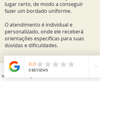
lugar certo, de modo a conseguir
fazer um bordado uniforme.
O atendimento é individual e
personalizado, onde ele receberá
orientações específicas para suas
dúvidas e dificuldades.
DIAS E HORÁRIOS
:
clique aqui
para
solicitar as novas datas.
WhatsApp
Instagram
Facebook
YouTube
Email
LOCAL DO CURSO
:
Rua Cerro Corá,
550 - Térreo - Sobreloja da Sala 3 -
próximo do metrô Vila Madalena em
São Paulo - SP.
próximo do metrô V.
Madalena - São Paulo - SP -
Ambiente confortável e equipado
para sua melhor experiência! ​
DIA E HORÁRIO:
quintas e sábados à