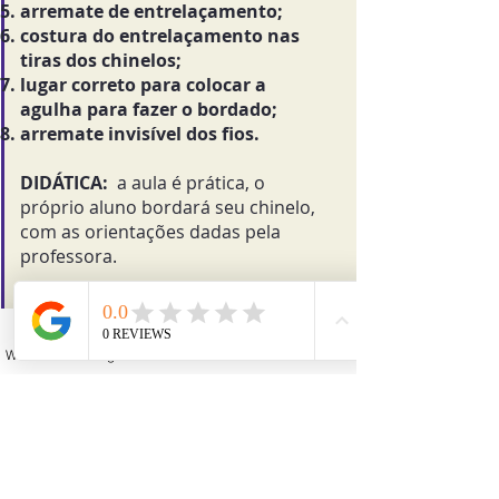
arremate de entrelaçamento;
costura do entrelaçamento nas
tiras dos chinelos;
lugar correto para colocar a
agulha para fazer o bordado;
arremate invisível dos fios.
DIDÁTICA:
a aula é prática, o
próprio aluno bordará seu chinelo,
com as orientações dadas pela
professora.
Durante a aula, o aluno terá
oportunidade de treinar a visão,
para aprender a posicionar a agulha
WhatsApp
Instagram
Facebook
YouTube
Email
no lugar certo, de modo a conseguir
fazer um bordado uniforme.
O atendimento é individual e
personalizado, onde ele receberá