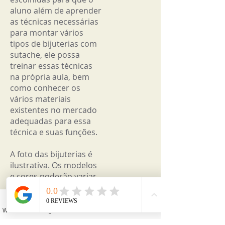
aluno além de aprender
as técnicas necessárias
para montar vários
tipos de bijuterias com
sutache, ele possa
treinar essas técnicas
na própria aula, bem
como conhecer os
vários materiais
existentes no mercado
adequadas para essa
técnica e suas funções.
A foto das bijuterias é
ilustrativa. Os modelos
e cores poderão variar,
mantendo as técnicas.
DIDÁTICA:
aulas
WhatsApp
Instagram
Facebook
YouTube
Email
práticas, onde o próprio