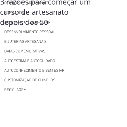
3 razões para começar um
OFICINAS DE ARTESANATO
curso de artesanato
BORDADOS
depois dos 50
ARTESANATO E BEM-ESTAR
DESENVOLVIMENTO PESSOAL
BIJUTERIAS ARTESANAIS
DATAS COMEMORATIVAS
AUTOESTIMA E AUTOCUIDADO
AUTOCONHECIMENTO E BEM ESTAR
CUSTOMIZAÇÃO DE CHINELOS
RECICLAGEM