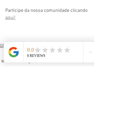
Participe da nossa comunidade clicando 
aqui!
OFICINAS DE ARTESANATO
ARTESANATO E BEM-ESTAR
DESENVOLVIMENTO PESSOAL
WhatsApp
Instagram
Facebook
YouTube
Email
Ver tudo
Posts recentes