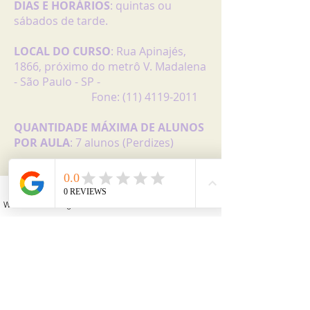
DIAS E HORÁRIOS
: quintas ou
sábados de tarde.
LOCAL DO CURSO
: Rua Apinajés,
1866, próximo do metrô V. Madalena
- São Paulo - SP -
Fone:
(11) 4119-2011
QUANTIDADE MÁXIMA DE ALUNOS
POR AULA
: 7 alunos (Perdizes)
Se tiver mais dúvidas, entre em
contato através do e-mail
para
cursos@cursostk.com
ou pelo
WhatsApp
Instagram
Facebook
YouTube
Email
telefone:
(11) 4119-2011
CARGA HORÁRIA
: 3 horas de aula
ou o tempo que levar para fazer 4
fuxicos.