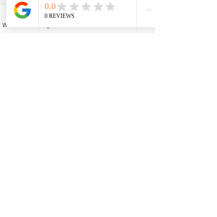
O pagamento com cartão
poderá ser parcelado em
WhatsApp
Instagram
Facebook
YouTube
Email
até 10x de R$ 20,00
Passo 1:
clique no link
abaixo e efetue o
pagamento com cartão:
Passo 2:
após efetuar o
pagamento, envie um e-
mail
para:
cursos@cursostk.co
m
ou ligue para
(11)
4119-2011
e informe o
dia que deseja começar o
curso.
Você receberá um e-mail
confirmando sua
inscrição.