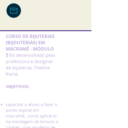
CURSO DE BIJUTERIAS
(BIJOUTERIAS) EM
MACRAMÊ - MÓDULO
5
foi desenvolvido pela
professora e designer
de bijuterias Thelma
Korte.
OBJETIVOS:
capacitar o aluno a fazer o
ponto espiral em
macramê, como aplicá-lo
na montagem de brincos e
colares, criar modelos de